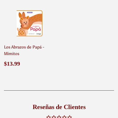
Los Abrazos de Papá -
Mimitos
Precio
$13.99
$13.99
habitual
Reseñas de Clientes