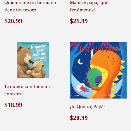
Quien tiene un hermano
Mamá y papá, ¡qué
tiene un tesoro
fenómenos!
Precio
$20.99
Precio
$21.99
$20.99
$21.99
habitual
habitual
Te quiero con todo mi
corazón
Precio
$18.99
$18.99
¡Te Quiero, Papá!
habitual
Precio
$20.99
$20.99
habitual