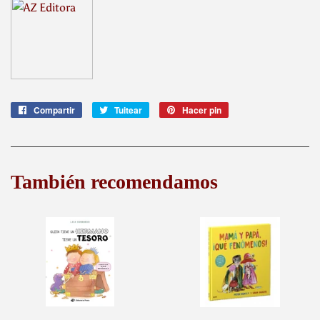
Compartir
Compartir
Tuitear
Tuitear
Hacer pin
Pinear
en
en
en
Facebook
Twitter
Pinterest
También recomendamos