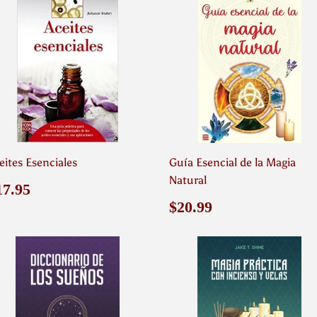
eites Esenciales
Guía Esencial de la Magia
Natural
recio
$17.95
17.95
abitual
Precio
$20.99
$20.99
habitual