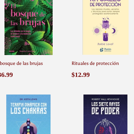
 bosque de las brujas
Rituales de protección
recio
$36.99
Precio
$12.99
36.99
$12.99
abitual
habitual