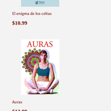
El enigma de los celtas
Precio
$10.99
$10.99
habitual
Auras