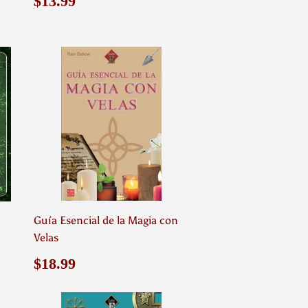
Precio
$13.99
$13.99
habitual
Guía Esencial de la Magia con
Velas
Precio
$18.99
$18.99
habitual