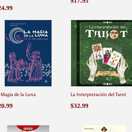
Precio
$17.95
$17.95
habitual
recio
$24.99
24.99
abitual
 Magia de la Luna
La Interpretación del Tarot
recio
$20.99
Precio
$32.99
20.99
$32.99
abitual
habitual