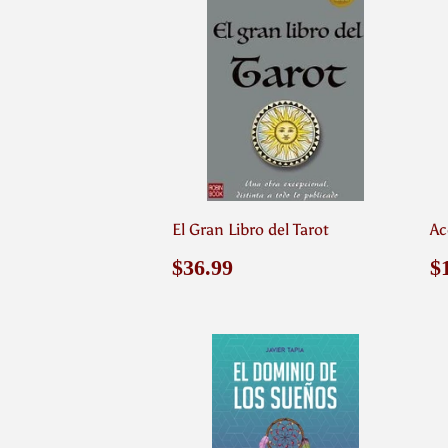
El Gran Libro del Tarot
Ac
Precio
$36.99
P
$36.99
$
habitual
h