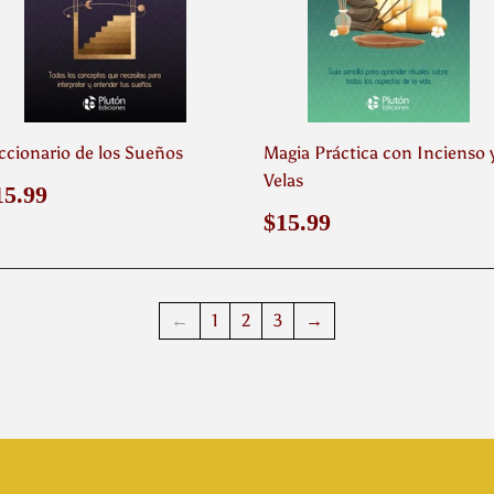
ccionario de los Sueños
Magia Práctica con Incienso 
Velas
recio
$15.99
15.99
abitual
Precio
$15.99
$15.99
habitual
←
1
2
3
→