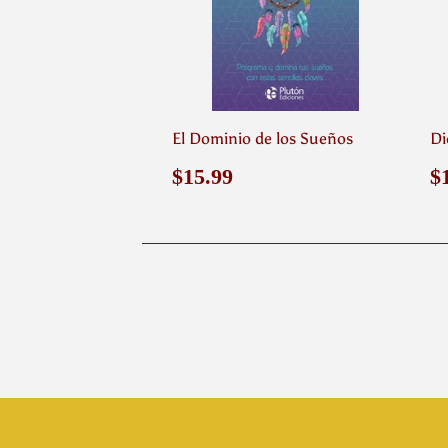
El Dominio de los Sueños
Di
Precio
$15.99
P
$15.99
$
habitual
h