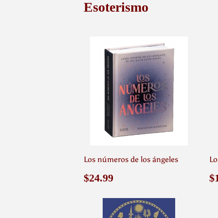
Esoterismo
Los números de los ángeles
Lo
Precio
$24.99
P
$24.99
$
habitual
h