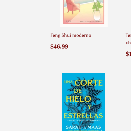
Feng Shui moderno
Te
ch
Precio
$46.99
$46.99
habitual
P
$
h