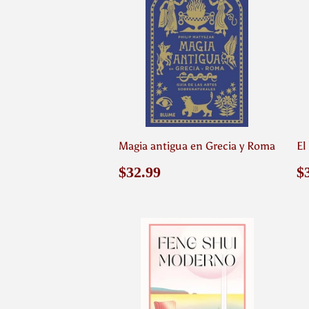
Magia antigua en Grecia y Roma
El
Precio
$32.99
P
$32.99
$
habitual
h