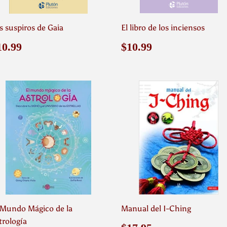
s suspiros de Gaia
El libro de los inciensos
recio
$10.99
Precio
$10.99
10.99
$10.99
abitual
habitual
 Mundo Mágico de la
Manual del I-Ching
trología