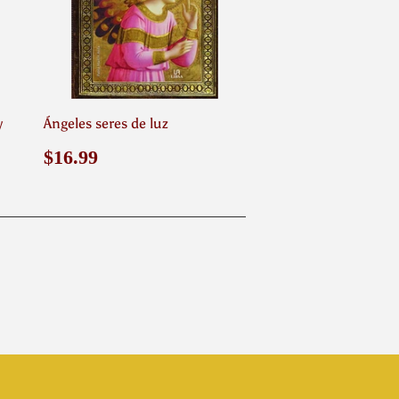
y
Ángeles seres de luz
Precio
$16.99
$16.99
habitual