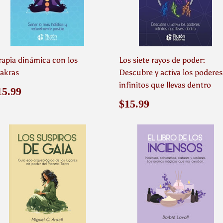
rapia dinámica con los
Los siete rayos de poder:
akras
Descubre y activa los poderes
infinitos que llevas dentro
recio
$15.99
15.99
abitual
Precio
$15.99
$15.99
habitual