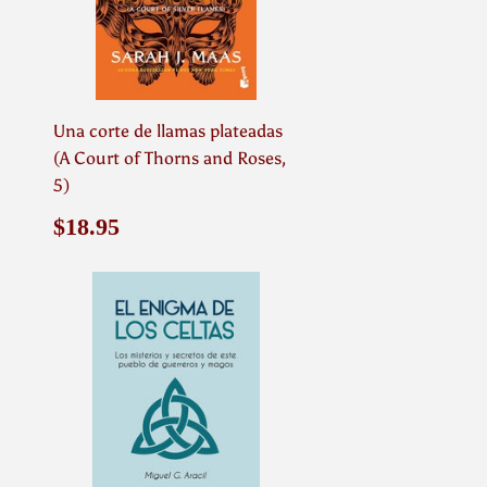
Una corte de llamas plateadas
(A Court of Thorns and Roses,
5)
Precio
$18.95
$18.95
habitual