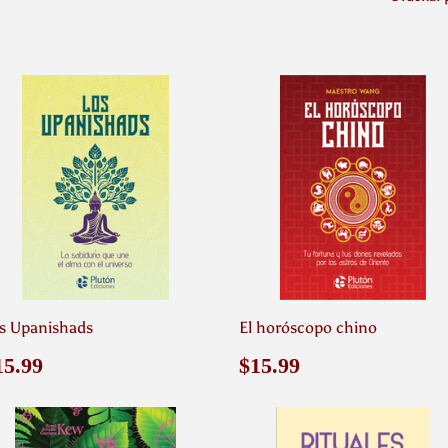
s Upanishads
El horóscopo chino
recio
$15.99
Precio
$15.99
15.99
$15.99
abitual
habitual