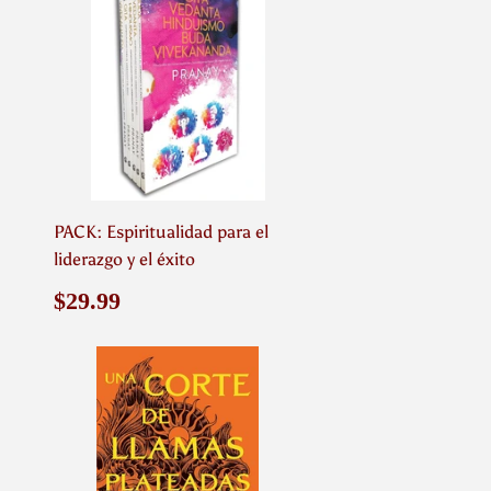
PACK: Espiritualidad para el
liderazgo y el éxito
Precio
$29.99
$29.99
habitual