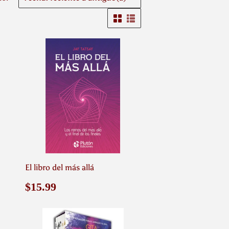
El libro del más allá
Precio
$15.99
$15.99
habitual