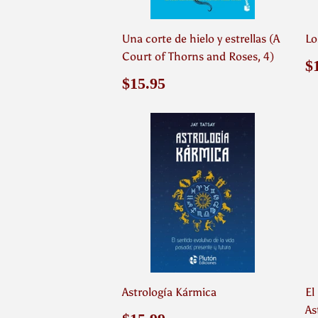
Una corte de hielo y estrellas (A
Lo
Court of Thorns and Roses, 4)
P
$
h
Precio
$15.95
$15.95
habitual
Astrología Kármica
El
As