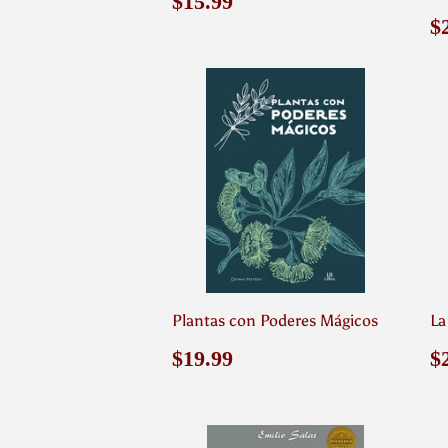
Precio
$15.99
$15.99
habitual
P
$
h
Plantas con Poderes Mágicos
La
Precio
$19.99
P
$19.99
$
habitual
h