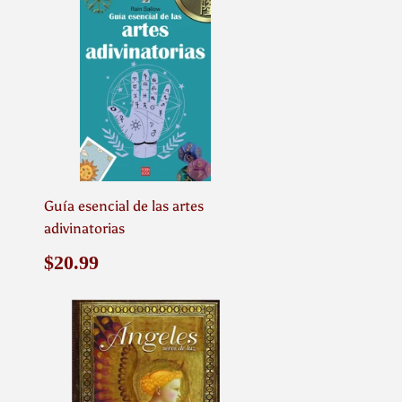
Guía esencial de las artes
adivinatorias
Precio
$20.99
$20.99
habitual