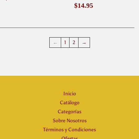
habitual
Precio
$14.95
$14.95
habitual
←
1
2
→
Inicio
Catálogo
Categorías
Sobre Nosotros
Términos y Condiciones
Ofertas