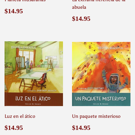
abuela
Precio
$14.95
$14.95
habitual
Precio
$14.95
$14.95
habitual
Luz en el ático
Un paquete misterioso
Precio
$14.95
Precio
$14.95
$14.95
$14.95
habitual
habitual