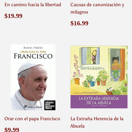
En camino hacia la libertad
Causas de canonización y
milagros
Precio
$19.99
$19.99
habitual
Precio
$16.99
$16.99
habitual
Orar con el papa Francisco
La Extraña Herencia de la
Abuela
Precio
$9.99
$9.99