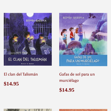
El clan del Talismán
Gafas de sol para un
murciélago
Precio
$14.95
$14.95
habitual
Precio
$14.95
$14.95
habitual