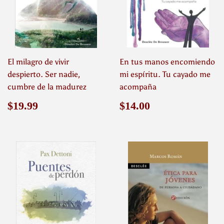
El milagro de vivir
En tus manos encomiendo
despierto. Ser nadie,
mi espíritu. Tu cayado me
cumbre de la madurez
acompaña
Precio
$19.99
Precio
$14.00
$19.99
$14.00
habitual
habitual