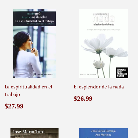
La espiritualidad en el
El esplendor de la nada
trabajo
Precio
$26.99
$26.99
habitual
Precio
$27.99
$27.99
habitual