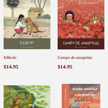
Kilikolo
Campo de amapolas
Precio
$14.95
Precio
$14.95
$14.95
$14.95
habitual
habitual