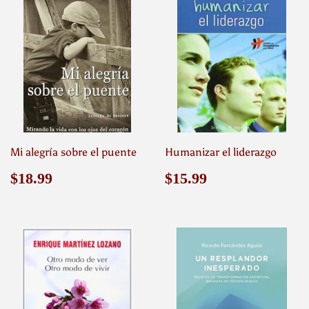
Mi alegría sobre el puente
Humanizar el liderazgo
Precio
$18.99
Precio
$15.99
$18.99
$15.99
habitual
habitual