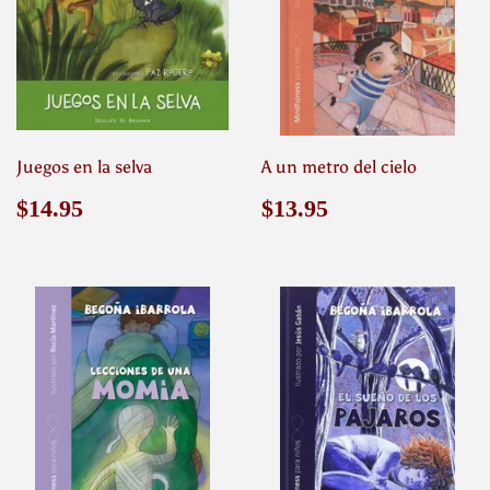
Juegos en la selva
A un metro del cielo
Precio
$14.95
Precio
$13.95
$14.95
$13.95
habitual
habitual