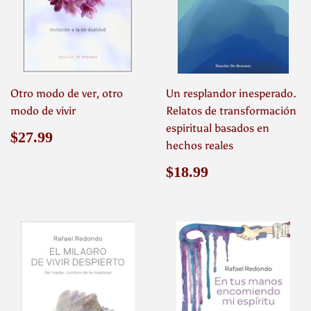
Otro modo de ver, otro
Un resplandor inesperado.
modo de vivir
Relatos de transformación
espiritual basados en
Precio
$27.99
$27.99
hechos reales
habitual
Precio
$18.99
$18.99
habitual