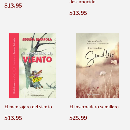
desconocido
Precio
$13.95
$13.95
habitual
Precio
$13.95
$13.95
habitual
El mensajero del viento
El invernadero semillero
Precio
$13.95
Precio
$25.99
$13.95
$25.99
habitual
habitual