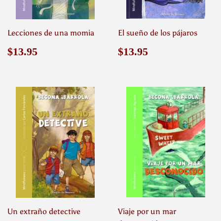
Lecciones de una momia
El sueño de los pájaros
Precio
$13.95
Precio
$13.95
$13.95
$13.95
habitual
habitual
Un extraño detective
Viaje por un mar