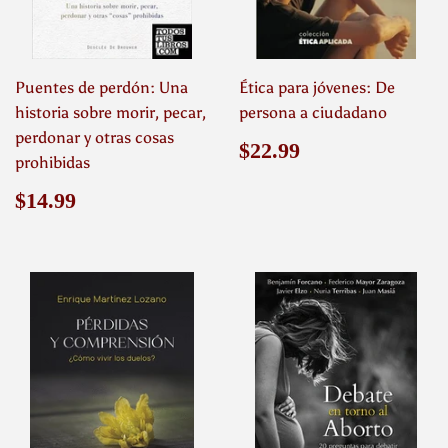
Puentes de perdón: Una
Ética para jóvenes: De
historia sobre morir, pecar,
persona a ciudadano
perdonar y otras cosas
Precio
$22.99
$22.99
prohibidas
habitual
Precio
$14.99
$14.99
habitual