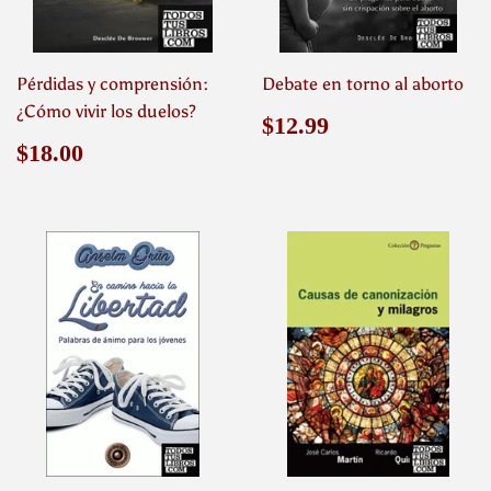
Pérdidas y comprensión:
Debate en torno al aborto
¿Cómo vivir los duelos?
Precio
$12.99
$12.99
habitual
Precio
$18.00
$18.00
habitual