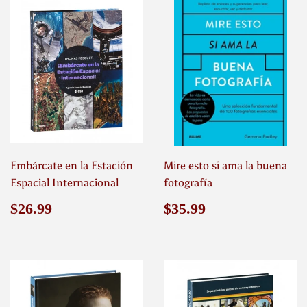
Embárcate en la Estación
Mire esto si ama la buena
Espacial Internacional
fotografía
Precio
$26.99
Precio
$35.99
$26.99
$35.99
habitual
habitual