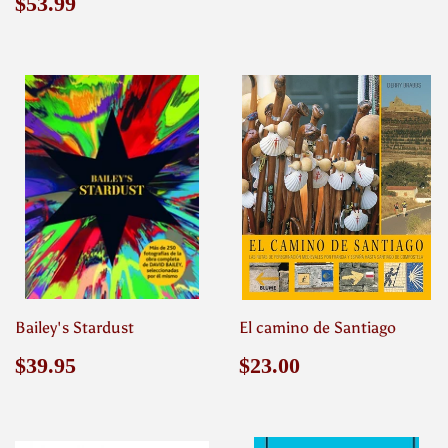
habitual
Precio
$53.99
$53.99
habitual
Bailey's Stardust
El camino de Santiago
Precio
$39.95
Precio
$23.00
$39.95
$23.00
habitual
habitual