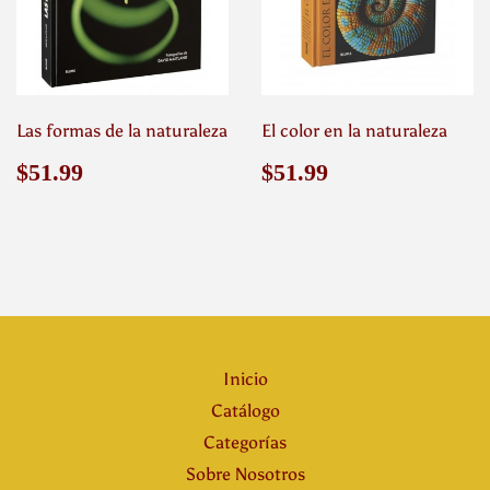
Las formas de la naturaleza
El color en la naturaleza
Precio
$51.99
Precio
$51.99
$51.99
$51.99
habitual
habitual
Inicio
Catálogo
Categorías
Sobre Nosotros