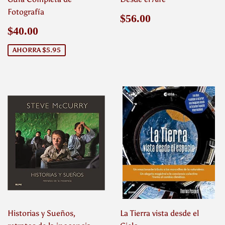
Fotografía
Precio
$56.00
$56.00
habitual
Precio
$40.00
$40.00
de
venta
AHORRA $5.95
Historias y Sueños,
La Tierra vista desde el