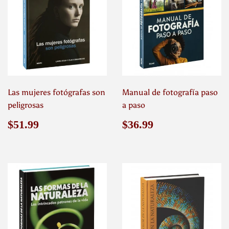
Las mujeres fotógrafas son
Manual de fotografía paso
peligrosas
a paso
Precio
$51.99
Precio
$36.99
$51.99
$36.99
habitual
habitual