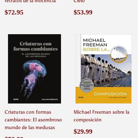
retratos de la inocencia
Cielo
Precio
$72.95
Precio
$53.99
$72.95
$53.99
habitual
habitual
Criaturas con formas
Michael Freeman sobre la
cambiantes: El asombroso
composición
mundo de las medusas
Precio
$29.99
$29.99