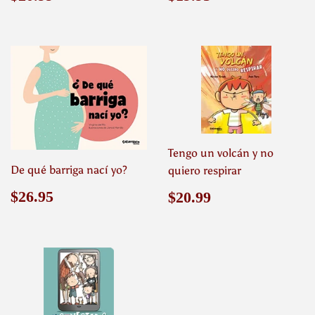
habitual
habitual
Tengo un volcán y no
De qué barriga nací yo?
quiero respirar
Precio
$26.95
Precio
$20.99
$26.95
$20.99
habitual
habitual