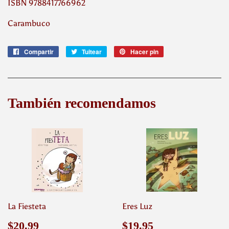
ISBN 9788417766962
Carambuco
Compartir
Compartir
Tuitear
Tuitear
Hacer pin
Pinear
en
en
en
Facebook
Twitter
Pinterest
También recomendamos
La Fiesteta
Eres Luz
Precio
$20.99
Precio
$19.95
$20.99
$19.95