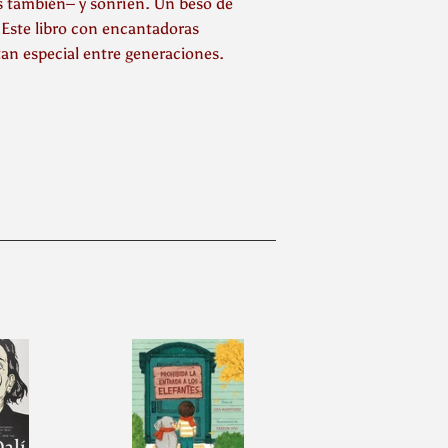
s también– y sonríen. Un beso de
Este libro con encantadoras
tan especial entre generaciones.
inear
n
interest