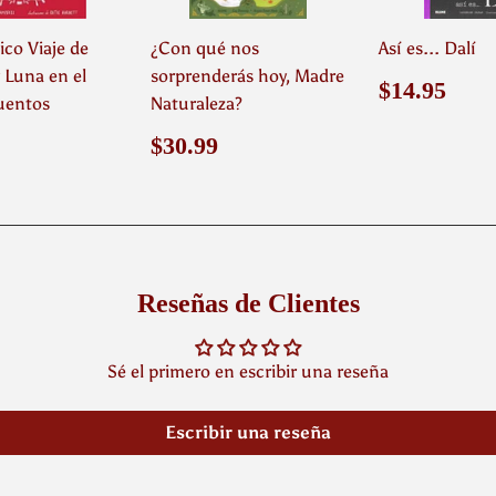
ico Viaje de
¿Con qué nos
Así es... Dalí
y Luna en el
sorprenderás hoy, Madre
Precio
$14
$14.95
cuentos
Naturaleza?
habitual
o
$22.99
Precio
$30.99
$30.99
ual
habitual
Reseñas de Clientes
Sé el primero en escribir una reseña
Escribir una reseña