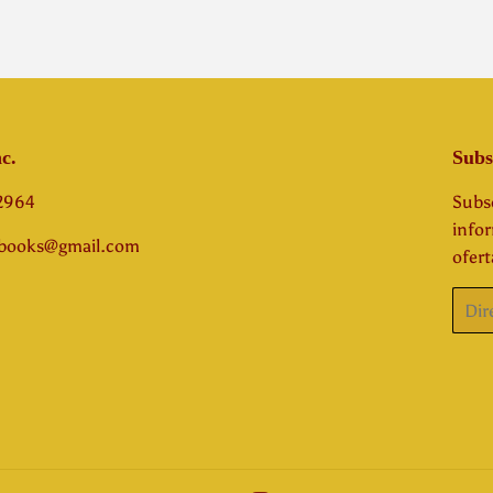
c.
Subs
-2964
Subsc
info
abooks@gmail.com
ofert
Corre
elect