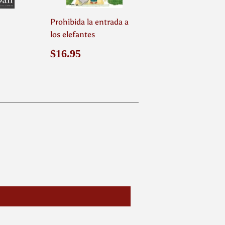
Prohibida la entrada a
los elefantes
.95
Precio
$16.95
$16.95
habitual