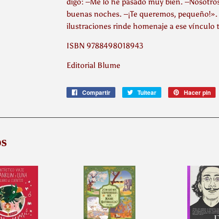
digo: –Me lo he pasado muy bien. –Nosotro
buenas noches. –¡Te queremos, pequeño!». 
ilustraciones rinde homenaje a ese vínculo 
ISBN 9788498018943
Editorial Blume
Compartir
Compartir
Tuitear
Tuitear
Hacer pin
P
en
en
e
Facebook
Twitter
P
s