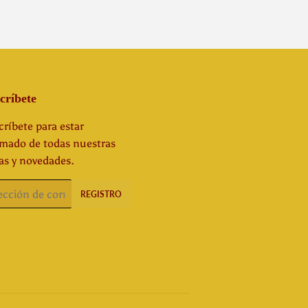
críbete
ríbete para estar
rmado de todas nuestras
as y novedades.
o
REGISTRO
rónico