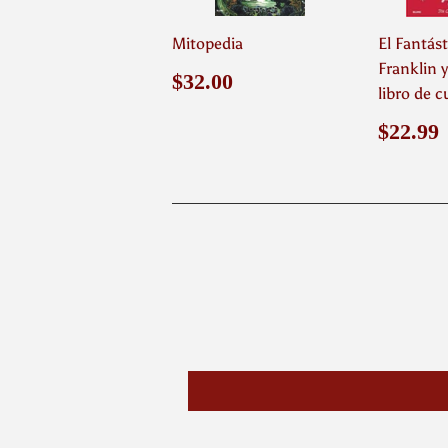
Mitopedia
El Fantást
Franklin 
Precio
$32.00
$32.00
libro de 
habitual
Preci
$22.99
habit