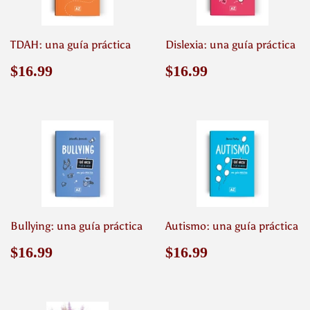
TDAH: una guía práctica
Dislexia: una guía práctica
Precio
$16.99
Precio
$16.99
$16.99
$16.99
habitual
habitual
Bullying: una guía práctica
Autismo: una guía práctica
Precio
$16.99
Precio
$16.99
$16.99
$16.99
habitual
habitual