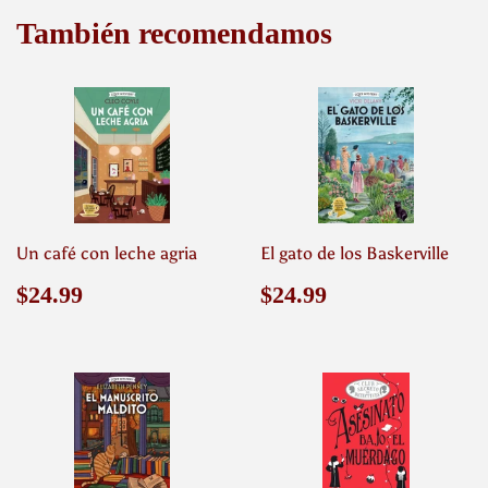
También recomendamos
Un café con leche agria
El gato de los Baskerville
Precio
$24.99
Precio
$24.99
$24.99
$24.99
habitual
habitual