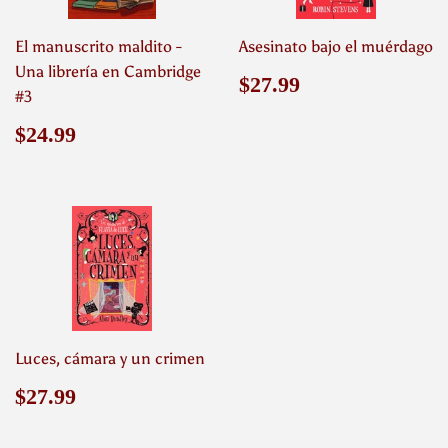
El manuscrito maldito -
Asesinato bajo el muérdago
Una librería en Cambridge
Precio
$27.99
$27.99
#3
habitual
Precio
$24.99
$24.99
habitual
Luces, cámara y un crimen
Precio
$27.99
$27.99
habitual