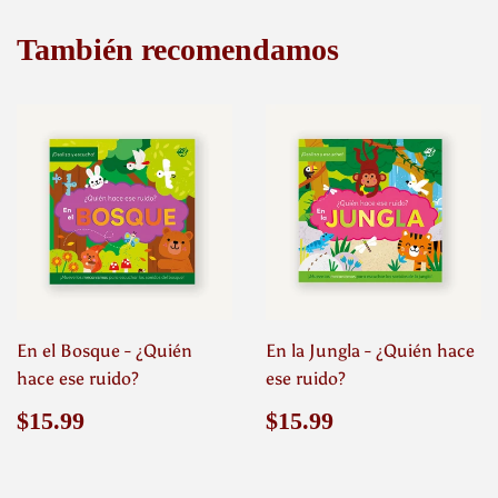
También recomendamos
En el Bosque - ¿Quién
En la Jungla - ¿Quién hace
hace ese ruido?
ese ruido?
Precio
$15.99
Precio
$15.99
$15.99
$15.99
habitual
habitual