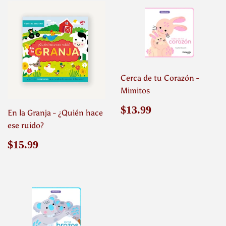
Cerca de tu Corazón -
Mimitos
Precio
$13.99
$13.99
En la Granja - ¿Quién hace
habitual
ese ruido?
Precio
$15.99
$15.99
habitual