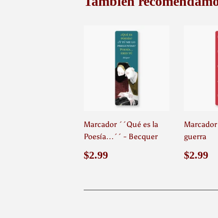
También recomendamo
Marcador ´´Qué es la
Marcador -
Poesía…´´ - Becquer
guerra
Precio
$2.99
Preci
$
$2.99
$2.99
habitual
habit