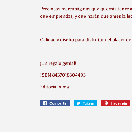
Preciosos marcapáginas que querrás tener a 
que emprendas, y que harán que ames la lec
Calidad y diseño para disfrutar del placer de 
¡Un regalo genial!
ISBN 8437018304493
Editorial Alma
Compartir
Compartir
Tuitear
Tuitear
Hacer pin
P
en
en
e
Facebook
Twitter
P