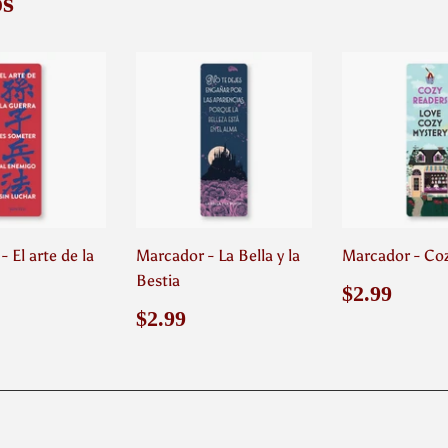
s
 El arte de la
Marcador - La Bella y la
Marcador - Co
Bestia
Precio
$2.9
$2.99
habitual
o
2.99
Precio
$2.99
$2.99
ual
habitual