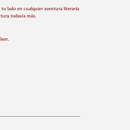
tu lado en cualquier aventura literaria
tura todavía más.
leer.
inear
n
interest