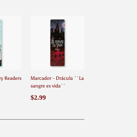
zy Readers
Marcador - Drácula ´´La
sangre es vida´´
9
Precio
$2.99
$2.99
habitual