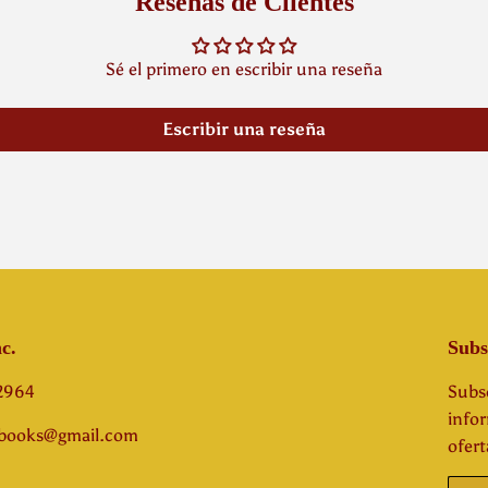
Reseñas de Clientes
Sé el primero en escribir una reseña
Escribir una reseña
c.
Subs
-2964
Subsc
info
abooks@gmail.com
ofert
Corre