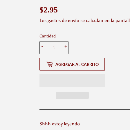
$2.95
$2.95
Los
gastos de envío
se calculan en la pantal
Cantidad
-
+
AGREGAR AL CARRITO
Shhh estoy leyendo