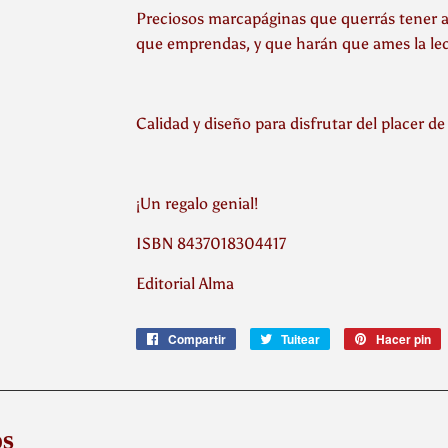
Preciosos marcapáginas que querrás tener a 
que emprendas, y que harán que ames la lec
Calidad y diseño para disfrutar del placer de 
¡Un regalo genial!
ISBN 8437018304417
Editorial Alma
Compartir
Compartir
Tuitear
Tuitear
Hacer pin
P
en
en
e
Facebook
Twitter
P
s