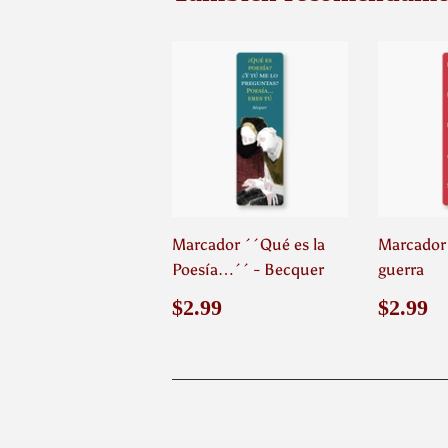
Marcador ´´Qué es la
Marcador -
Poesía…´´ - Becquer
guerra
Precio
$2.99
Preci
$
$2.99
$2.99
habitual
habit