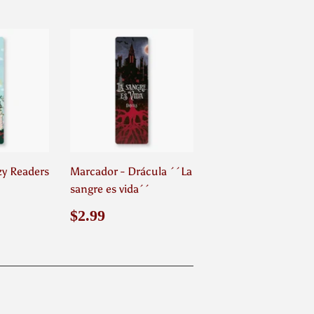
zy Readers
Marcador - Drácula ´´La
sangre es vida´´
9
Precio
$2.99
$2.99
habitual