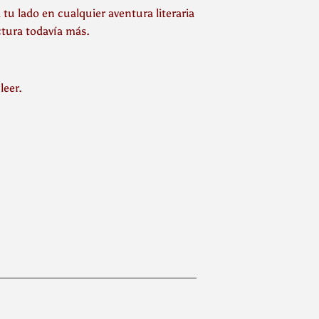
tu lado en cualquier aventura literaria
tura todavía más.
leer.
inear
n
interest