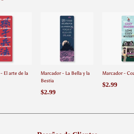
 El arte de la
Marcador - La Bella y la
Marcador - Co
Bestia
Precio
$2.9
$2.99
habitual
o
2.99
Precio
$2.99
$2.99
ual
habitual