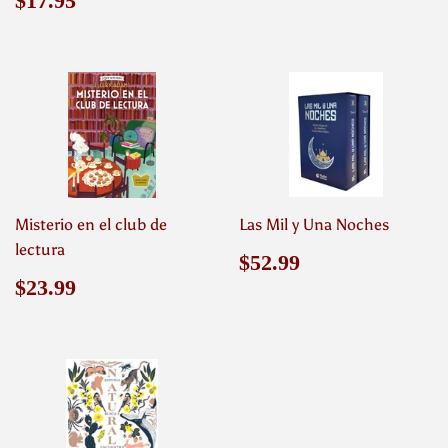
Precio
$17.95
$17.95
habitual
Misterio en el club de
Las Mil y Una Noches
lectura
Precio
$52.99
$52.99
habitual
Precio
$23.99
$23.99
habitual