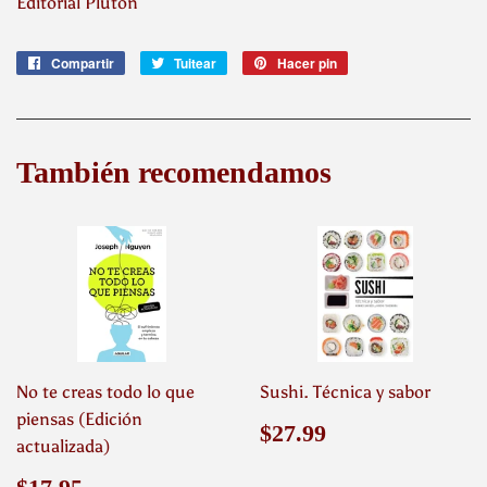
Editorial Plutón
Compartir
Compartir
Tuitear
Tuitear
Hacer pin
Pinear
en
en
en
Facebook
Twitter
Pinterest
También recomendamos
No te creas todo lo que
Sushi. Técnica y sabor
piensas (Edición
Precio
$27.99
$27.99
actualizada)
habitual