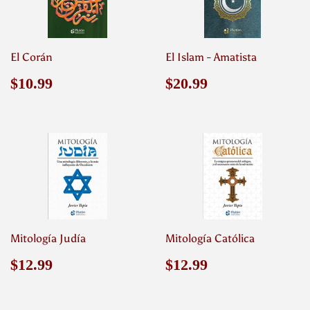
El Corán
El Islam - Amatista
Precio
$10.99
Precio
$20.99
$10.99
$20.99
habitual
habitual
Mitología Judía
Mitología Católica
Precio
$12.99
Precio
$12.99
$12.99
$12.99
habitual
habitual