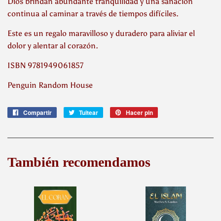
Dios brindan abundante tranquilidad y una sanación
continua al caminar a través de tiempos difíciles.
Este es un regalo maravilloso y duradero para aliviar el
dolor y alentar al corazón.
ISBN 9781949061857
Penguin Random House
Compartir
Compartir
Tuitear
Tuitear
Hacer pin
Pinear
en
en
en
Facebook
Twitter
Pinterest
También recomendamos