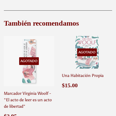
en
en
en
Facebook
Twitter
Pinterest
También recomendamos
AGOTADO
AGOTADO
Una Habitación Propia
Precio
$15.00
$15.00
habitual
Marcador Virginia Woolf -
"El acto de leer es un acto
de libertad"