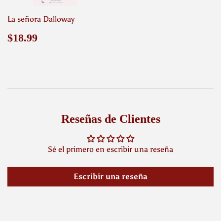
La señora Dalloway
Precio
$18.99
$18.99
habitual
Reseñas de Clientes
Sé el primero en escribir una reseña
Escribir una reseña