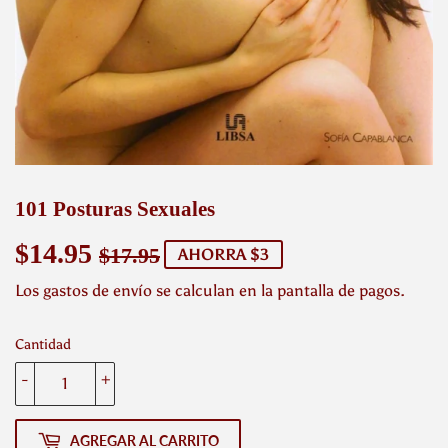
101 Posturas Sexuales
$14.95
Precio
$17.95
Precio
$14.95
$17.95
AHORRA $3
habitual
de
Los
gastos de envío
se calculan en la pantalla de pagos.
venta
Cantidad
-
+
AGREGAR AL CARRITO