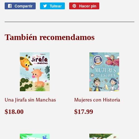
Compartir
Compartir
Tuitear
Tuitear
Hacer pin
Pinear
en
en
en
Facebook
Twitter
Pinterest
También recomendamos
Una Jirafa sin Manchas
Mujeres con Historia
Precio
$18.00
Precio
$17.99
$18.00
$17.99
habitual
habitual