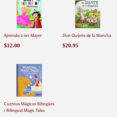
Aprendo a ser Mayor
Don Quijote de la Mancha
Precio
$12.00
Precio
$20.95
$12.00
$20.95
habitual
habitual
Cuentos Mágicos Bilingües
/ Bilingual Magic Tales