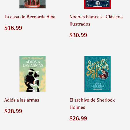
La casa de Bernarda Alba
Noches blancas - Clásicos
Ilustrados
Precio
$16.99
$16.99
habitual
Precio
$30.99
$30.99
habitual
Adiós a las armas
El archivo de Sherlock
Holmes
Precio
$28.99
$28.99
habitual
Precio
$26.99
$26.99
habitual