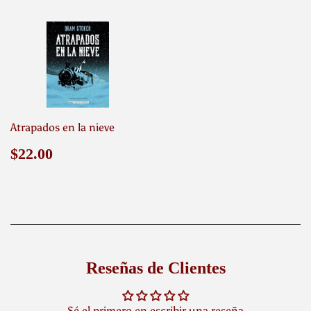
Atrapados en la nieve
Precio
$22.00
$22.00
habitual
Reseñas de Clientes
Sé el primero en escribir una reseña