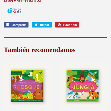
ISBN 9788419651105
Compartir
Compartir
Tuitear
Tuitear
Hacer pin
Pinear
en
en
en
Facebook
Twitter
Pinterest
También recomendamos