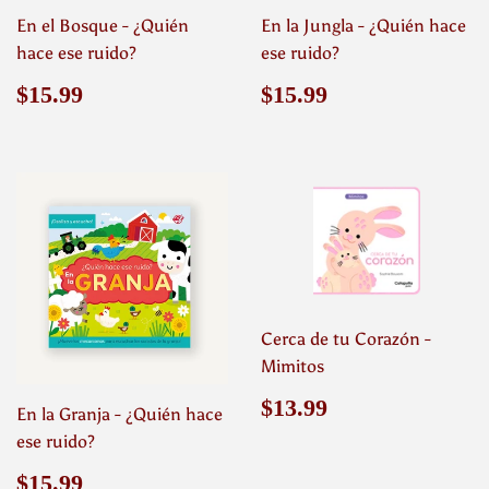
En el Bosque - ¿Quién
En la Jungla - ¿Quién hace
hace ese ruido?
ese ruido?
Precio
$15.99
Precio
$15.99
$15.99
$15.99
habitual
habitual
Cerca de tu Corazón -
Mimitos
Precio
$13.99
$13.99
En la Granja - ¿Quién hace
habitual
ese ruido?
Precio
$15.99
$15.99