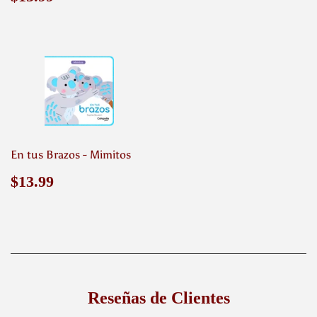
habitual
En tus Brazos - Mimitos
Precio
$13.99
$13.99
habitual
Reseñas de Clientes