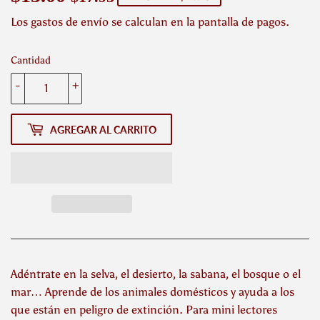
habitual
de
Los
gastos de envío
se calculan en la pantalla de pagos.
venta
Cantidad
-
+
AGREGAR AL CARRITO
Adéntrate en la selva, el desierto, la sabana, el bosque o el
mar… Aprende de los animales domésticos y ayuda a los
que están en peligro de extinción. Para mini lectores