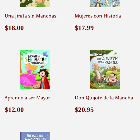
Una Jirafa sin Manchas
Mujeres con Historia
Precio
$18.00
Precio
$17.99
$18.00
$17.99
habitual
habitual
Aprendo a ser Mayor
Don Quijote de la Mancha
Precio
$12.00
Precio
$20.95
$12.00
$20.95
habitual
habitual