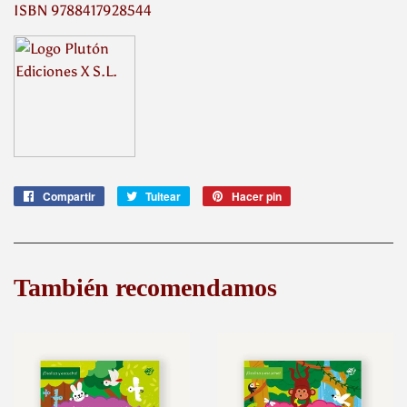
ISBN 9788417928544
Compartir
Compartir
Tuitear
Tuitear
Hacer pin
Pinear
en
en
en
Facebook
Twitter
Pinterest
También recomendamos