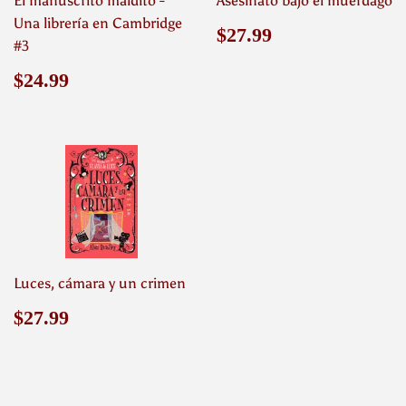
El manuscrito maldito -
Asesinato bajo el muérdago
Una librería en Cambridge
Precio
$27.99
$27.99
#3
habitual
Precio
$24.99
$24.99
habitual
Luces, cámara y un crimen
Precio
$27.99
$27.99
habitual