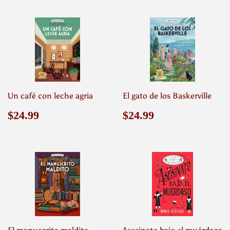
Un café con leche agria
El gato de los Baskerville
Precio
$24.99
Precio
$24.99
$24.99
$24.99
habitual
habitual