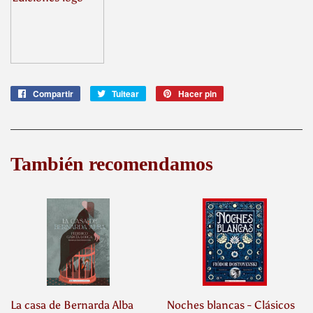
Compartir
Compartir
Tuitear
Tuitear
Hacer pin
Pinear
en
en
en
Facebook
Twitter
Pinterest
También recomendamos
La casa de Bernarda Alba
Noches blancas - Clásicos