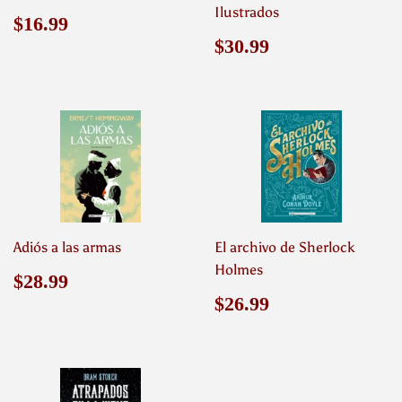
Ilustrados
Precio
$16.99
$16.99
habitual
Precio
$30.99
$30.99
habitual
Adiós a las armas
El archivo de Sherlock
Holmes
Precio
$28.99
$28.99
habitual
Precio
$26.99
$26.99
habitual