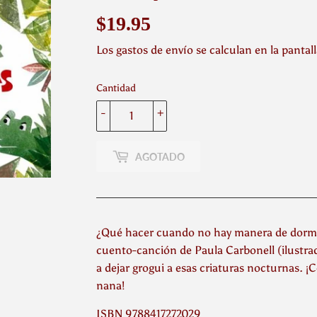
$19.95
$19.95
Los
gastos de envío
se calculan en la pantal
Cantidad
-
+
AGOTADO
¿Qué hacer cuando no hay manera de dormir
cuento-canción de Paula Carbonell (ilustra
a dejar grogui a esas criaturas nocturnas. 
nana!
ISBN 9788417272029