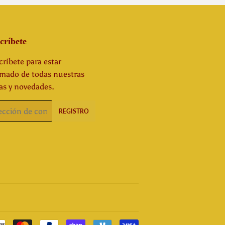
críbete
ríbete para estar
rmado de todas nuestras
as y novedades.
o
REGISTRO
rónico