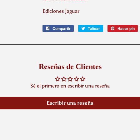
Ediciones Jaguar
Compartir
Compartir
Tuitear
Tuitear
Hacer pin
P
en
en
e
Facebook
Twitter
P
Reseñas de Clientes
Sé el primero en escribir una reseña
Escribir una reseña