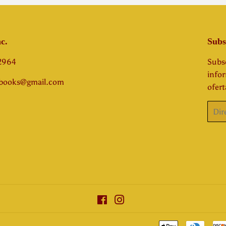
c.
Subs
-2964
Subsc
info
abooks@gmail.com
ofert
Corre
elect
Facebook
Instagram