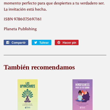
momento perfecto para que despiertes a tu verdadero ser.
La invitación está hecha.
ISBN 9786075697161
Planeta Publishing
Compartir
Compartir
Tuitear
Tuitear
Hacer pin
Pinear
en
en
en
Facebook
Twitter
Pinterest
También recomendamos