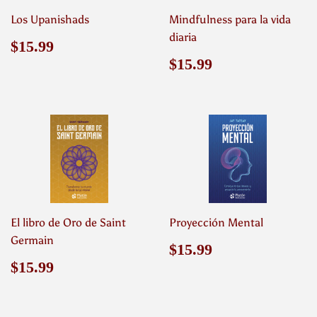
Los Upanishads
Mindfulness para la vida
diaria
Precio
$15.99
$15.99
habitual
Precio
$15.99
$15.99
habitual
El libro de Oro de Saint
Proyección Mental
Germain
Precio
$15.99
$15.99
habitual
Precio
$15.99
$15.99
habitual