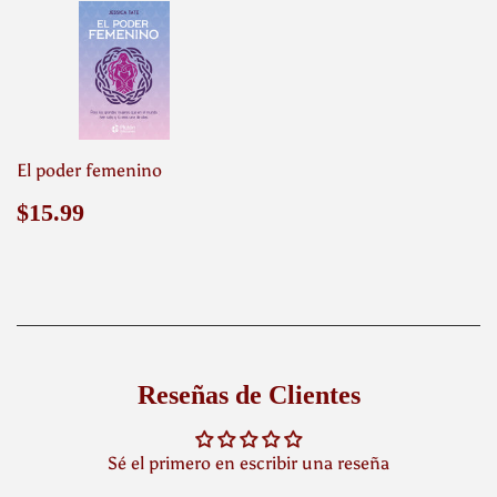
El poder femenino
Precio
$15.99
$15.99
habitual
Reseñas de Clientes
Sé el primero en escribir una reseña