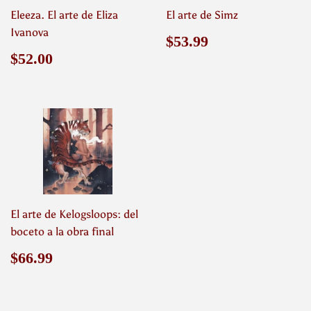
Eleeza. El arte de Eliza
El arte de Simz
Ivanova
Precio
$53.99
$53.99
habitual
Precio
$52.00
$52.00
habitual
El arte de Kelogsloops: del
boceto a la obra final
Precio
$66.99
$66.99
habitual