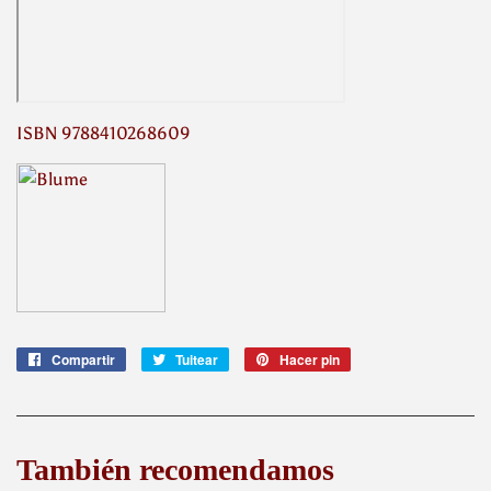
ISBN 9788410268609
Compartir
Compartir
Tuitear
Tuitear
Hacer pin
Pinear
en
en
en
Facebook
Twitter
Pinterest
También recomendamos