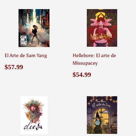
El Arte de Sam Yang
Hellebore: El arte de
Missupacey
Precio
$57.99
$57.99
habitual
Precio
$54.99
$54.99
habitual