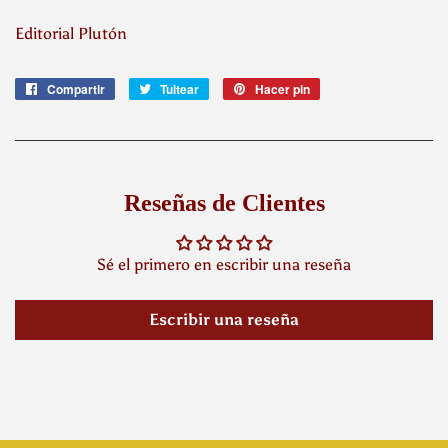
Editorial Plutón
Compartir
Compartir
Tuitear
Tuitear
Hacer pin
Pinear
en
en
en
Facebook
Twitter
Pinterest
Reseñas de Clientes
Sé el primero en escribir una reseña
Escribir una reseña