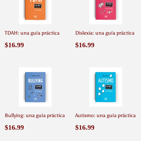
TDAH: una guía práctica
Dislexia: una guía práctica
Precio
$16.99
Precio
$16.99
$16.99
$16.99
habitual
habitual
Bullying: una guía práctica
Autismo: una guía práctica
Precio
$16.99
Precio
$16.99
$16.99
$16.99
habitual
habitual