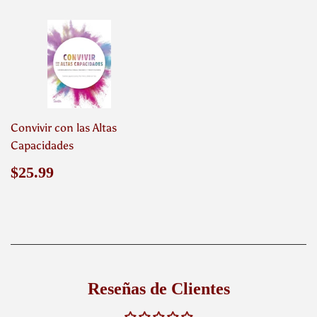
Convivir con las Altas
Capacidades
Precio
$25.99
$25.99
habitual
Reseñas de Clientes