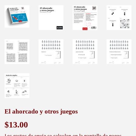
El ahorcado y otros juegos
$13.00
$13.00
Los
gastos de envío
se calculan en la pantalla de pagos.