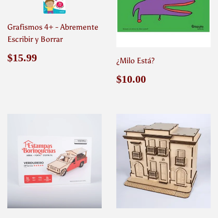
Grafismos 4+ - Abremente
Escribir y Borrar
Precio
$15.99
$15.99
¿Milo Está?
habitual
Precio
$10.00
$10.00
habitual