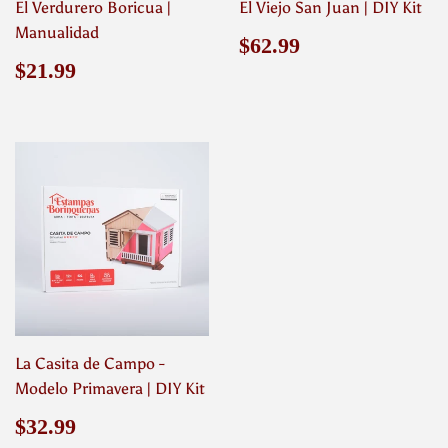
El Verdurero Boricua |
El Viejo San Juan | DIY Kit
Manualidad
Precio
$62.99
$62.99
habitual
Precio
$21.99
$21.99
habitual
La Casita de Campo -
Modelo Primavera | DIY Kit
Precio
$32.99
$32.99