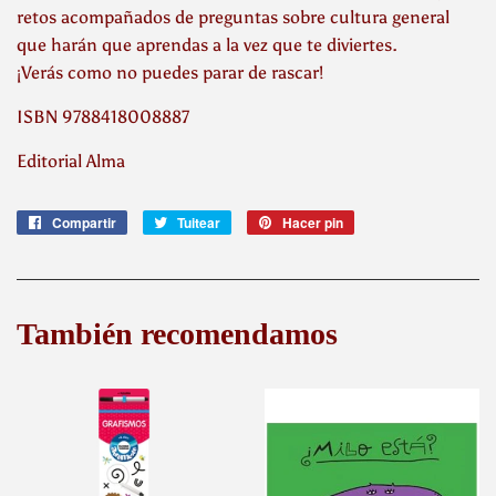
retos acompañados de preguntas sobre cultura general
que harán que aprendas a la vez que te diviertes.
¡Verás como no puedes parar de rascar!
ISBN 9788418008887
Editorial Alma
Compartir
Compartir
Tuitear
Tuitear
Hacer pin
Pinear
en
en
en
Facebook
Twitter
Pinterest
También recomendamos