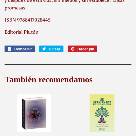
y después de esta vida, sin miedos y sin establecer falsas
promesas.
ISBN 9788417928445
Editorial Plutón
Compartir
Compartir
Tuitear
Tuitear
Hacer pin
Pinear
en
en
en
Facebook
Twitter
Pinterest
También recomendamos