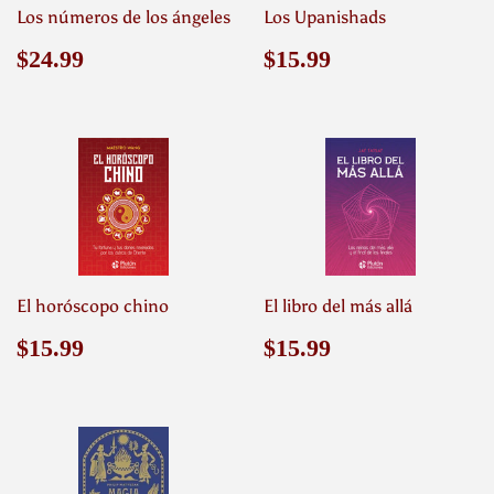
Los números de los ángeles
Los Upanishads
Precio
$24.99
Precio
$15.99
$24.99
$15.99
habitual
habitual
El horóscopo chino
El libro del más allá
Precio
$15.99
Precio
$15.99
$15.99
$15.99
habitual
habitual