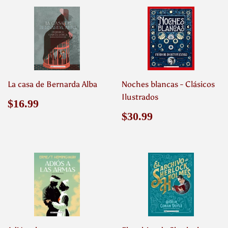
La casa de Bernarda Alba
Noches blancas - Clásicos
Ilustrados
Precio
$16.99
$16.99
habitual
Precio
$30.99
$30.99
habitual