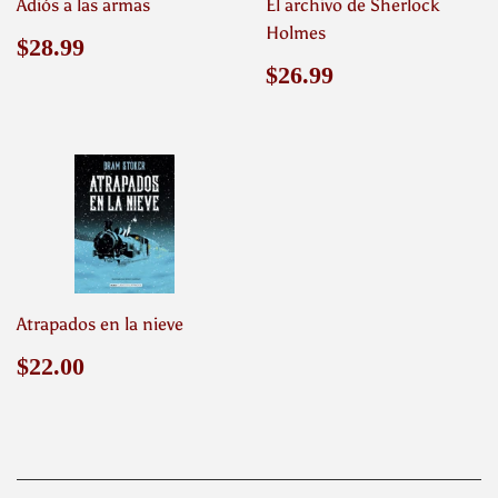
Adiós a las armas
El archivo de Sherlock
Holmes
Precio
$28.99
$28.99
habitual
Precio
$26.99
$26.99
habitual
Atrapados en la nieve
Precio
$22.00
$22.00
habitual