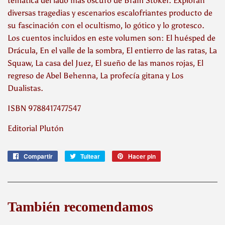
temática del lado más oscuro de Bram Stoker. Exploran
diversas tragedias y escenarios escalofriantes producto de
su fascinación con el ocultismo, lo gótico y lo grotesco.
Los cuentos incluidos en este volumen son: El huésped de
Drácula, En el valle de la sombra, El entierro de las ratas, La
Squaw, La casa del Juez, El sueño de las manos rojas, El
regreso de Abel Behenna, La profecía gitana y Los
Dualistas.
ISBN 9788417477547
Editorial Plutón
Compartir
Compartir
Tuitear
Tuitear
Hacer pin
Pinear
en
en
en
Facebook
Twitter
Pinterest
También recomendamos