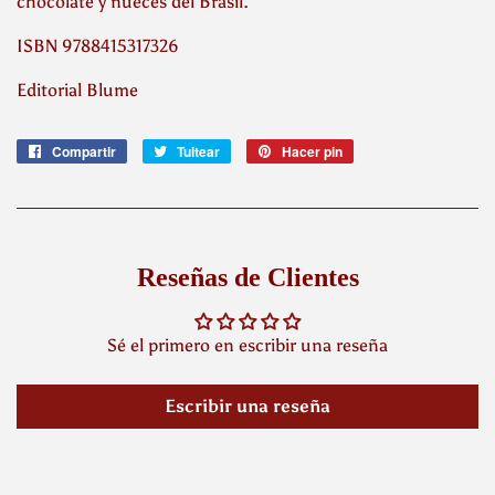
chocolate y nueces del Brasil.
ISBN 9788415317326
Editorial Blume
Compartir
Compartir
Tuitear
Tuitear
Hacer pin
Pinear
en
en
en
Facebook
Twitter
Pinterest
Reseñas de Clientes
Sé el primero en escribir una reseña
Escribir una reseña