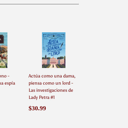
interest
ono -
Actúa como una dama,
na espía
piensa como un lord -
Las investigaciones de
Lady Petra #1
.99
Precio
$30.99
$30.99
habitual