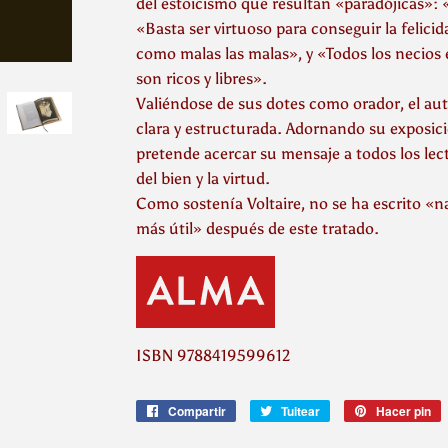
del estoicismo que resultan «paradójicas»
«Basta ser virtuoso para conseguir la felic
como malas las malas», y «Todos los necios e
son ricos y libres».
Valiéndose de sus dotes como orador, el aut
clara y estructurada. Adornando su exposic
pretende acercar su mensaje a todos los lect
del bien y la virtud.
Como sostenía Voltaire, no se ha escrito «n
más útil» después de este tratado.
ISBN
9788419599612
Compartir
Compartir
Tuitear
Tuitear
Hacer pin
P
en
en
e