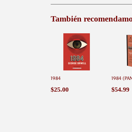
También recomendamo
1984
1984 (P
Precio
$25.00
Preci
$25.00
$54.99
habitual
habit