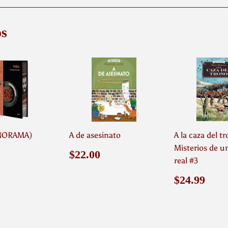
Facebook
Twitter
P
s
ANORAMA)
A de asesinato
A la caza del tr
Misterios de u
o
$54.99
Precio
$22.00
$22.00
real #3
ual
habitual
Precio
$24
$24.99
habitual