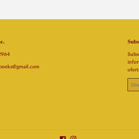
c.
Subs
-2964
Subsc
info
abooks@gmail.com
ofert
Corre
elect