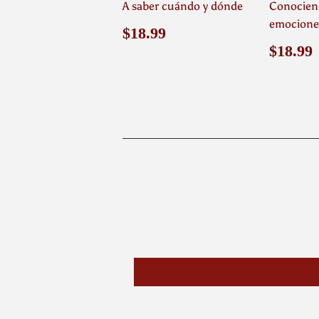
A saber cuándo y dónde
Conocien
emocione
Precio
$18.99
$18.99
habitual
Preci
$18.99
habit