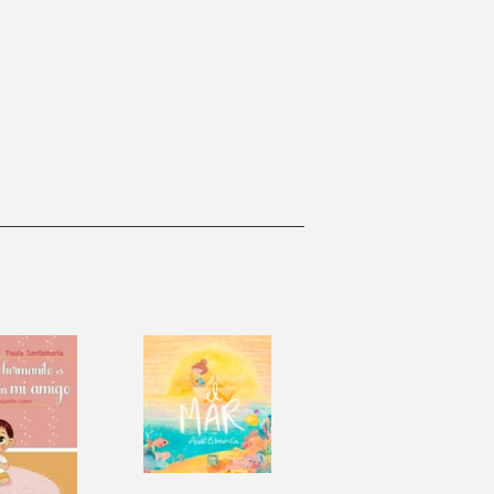
inear
n
interest