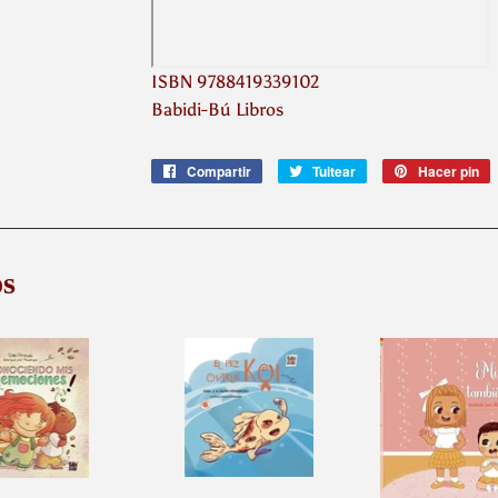
ISBN 9788419339102
Babidi-Bú Libros
Compartir
Compartir
Tuitear
Tuitear
Hacer pin
P
en
en
e
Facebook
Twitter
P
s