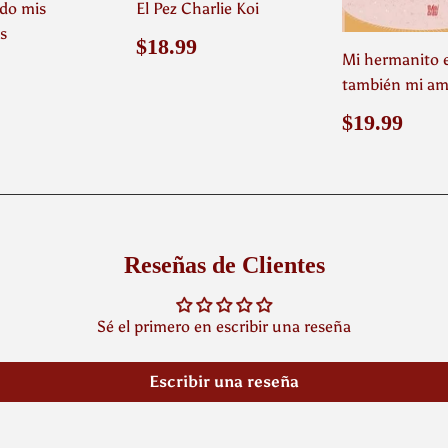
do mis
El Pez Charlie Koi
s
Precio
$18.99
$18.99
Mi hermanito 
habitual
o
$18.99
también mi am
ual
Precio
$19
$19.99
habitual
Reseñas de Clientes
Sé el primero en escribir una reseña
Escribir una reseña