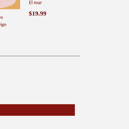
El mar
Precio
$19.99
$19.99
es
habitual
igo
.99