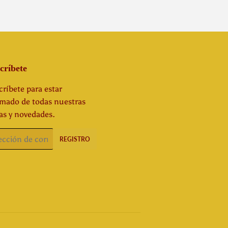
críbete
ríbete para estar
rmado de todas nuestras
as y novedades.
o
REGISTRO
rónico