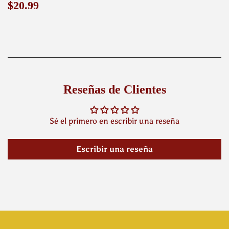
Precio
$20.99
$20.99
habitual
Reseñas de Clientes
Sé el primero en escribir una reseña
Escribir una reseña