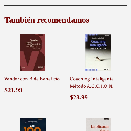
Facebook
Twitter
Pinterest
También recomendamos
Vender con B de Beneficio
Coaching Inteligente
Método A.C.C.I.O.N.
Precio
$21.99
$21.99
habitual
Precio
$23.99
$23.99
habitual