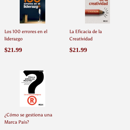
Los 100 errores en el
La Eficacia de la
liderazgo
Creatividad
Precio
$21.99
Precio
$21.99
$21.99
$21.99
habitual
habitual
¿Cómo se gestiona una
Marca País?