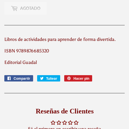
AGOTADO
Libros de actividades para aprender de forma divertida.
ISBN 9789876685320
Editorial Guadal
Compartir
Compartir
Tuitear
Tuitear
Hacer pin
Pinear
en
en
en
Facebook
Twitter
Pinterest
Reseñas de Clientes
Sé el primero en escribir una reseña