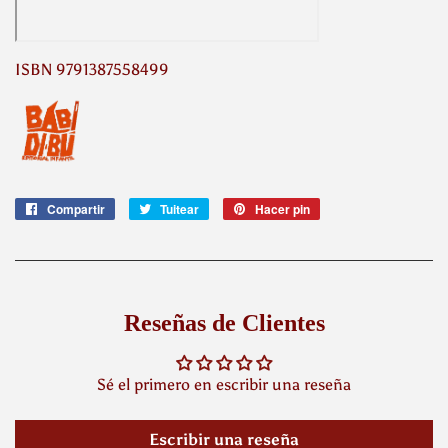
ISBN 9791387558499
Compartir
Compartir
Tuitear
Tuitear
Hacer pin
Pinear
en
en
en
Facebook
Twitter
Pinterest
Reseñas de Clientes
Sé el primero en escribir una reseña
Escribir una reseña