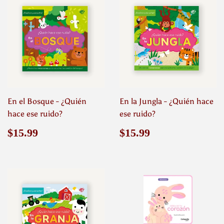
En el Bosque - ¿Quién
En la Jungla - ¿Quién hace
hace ese ruido?
ese ruido?
Precio
$15.99
Precio
$15.99
$15.99
$15.99
habitual
habitual