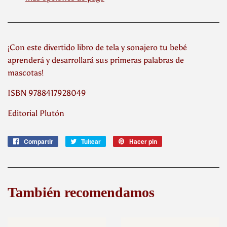
¡Con este divertido libro de tela y sonajero tu bebé
aprenderá y desarrollará sus primeras palabras de
mascotas!
ISBN 9788417928049
Editorial Plutón
Compartir
Compartir
Tuitear
Tuitear
Hacer pin
Pinear
en
en
en
Facebook
Twitter
Pinterest
También recomendamos