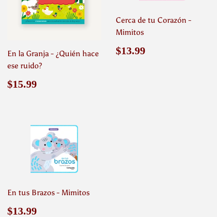
Cerca de tu Corazón -
Mimitos
Precio
$13.99
$13.99
En la Granja - ¿Quién hace
habitual
ese ruido?
Precio
$15.99
$15.99
habitual
En tus Brazos - Mimitos
Precio
$13.99
$13.99