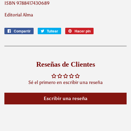
ISBN
9788417430689
Editorial Alma
Compartir
Compartir
Tuitear
Tuitear
Hacer pin
Pinear
en
en
en
Facebook
Twitter
Pinterest
Reseñas de Clientes
Sé el primero en escribir una reseña
Escribir una reseña