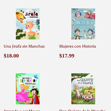
Una Jirafa sin Manchas
Mujeres con Historia
Precio
$18.00
Precio
$17.99
$18.00
$17.99
habitual
habitual