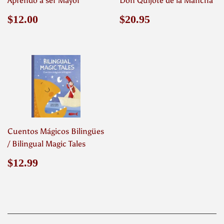
Aprendo a ser Mayor
Don Quijote de la Mancha
Precio
$12.00
Precio
$20.95
$12.00
$20.95
habitual
habitual
Cuentos Mágicos Bilingües
/ Bilingual Magic Tales
Precio
$12.99
$12.99
habitual