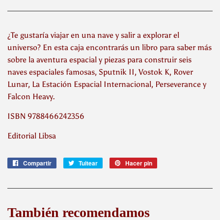
¿Te gustaría viajar en una nave y salir a explorar el
universo? En esta caja encontrarás un libro para saber más
sobre la aventura espacial y piezas para construir seis
naves espaciales famosas, Sputnik II, Vostok K, Rover
Lunar, La Estación Espacial Internacional, Perseverance y
Falcon Heavy.
ISBN 9788466242356
Editorial Libsa
Compartir
Compartir
Tuitear
Tuitear
Hacer pin
Pinear
en
en
en
Facebook
Twitter
Pinterest
También recomendamos