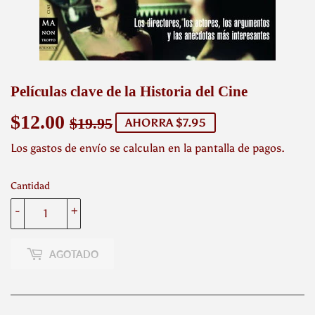
Películas clave de la Historia del Cine
$12.00
Precio
$19.95
Precio
$12.00
$19.95
AHORRA $7.95
habitual
de
Los
gastos de envío
se calculan en la pantalla de pagos.
venta
Cantidad
-
+
AGOTADO