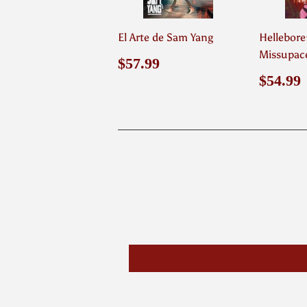
El Arte de Sam Yang
Hellebore:
Missupac
Precio
$57.99
$57.99
habitual
Preci
$54.99
habit