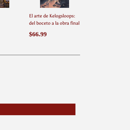
El arte de Kelogsloops:
del boceto a la obra final
.99
Precio
$66.99
$66.99
habitual