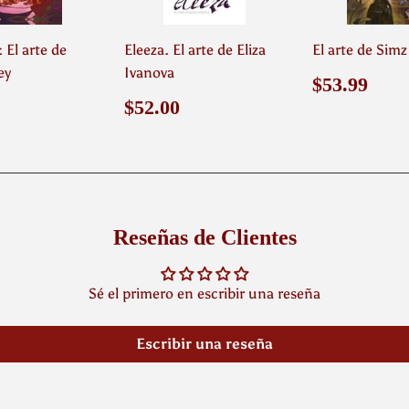
 El arte de
Eleeza. El arte de Eliza
El arte de Simz
ey
Ivanova
Precio
$53
$53.99
habitual
o
$54.99
Precio
$52.00
$52.00
ual
habitual
Reseñas de Clientes
Sé el primero en escribir una reseña
Escribir una reseña