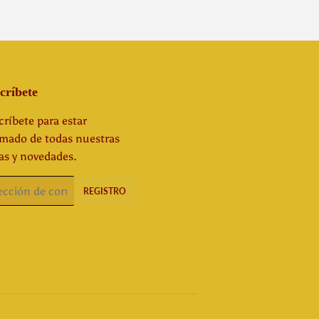
críbete
ríbete para estar
rmado de todas nuestras
as y novedades.
o
REGISTRO
rónico