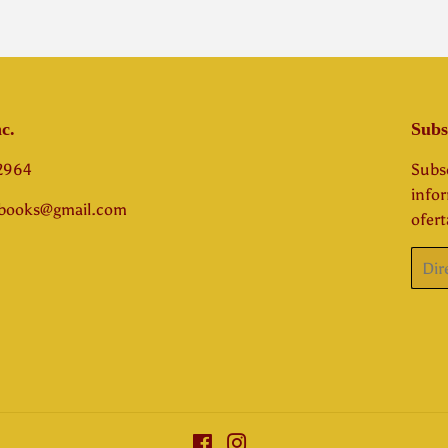
c.
Subs
-2964
Subsc
info
abooks@gmail.com
ofert
Corre
elect
Facebook
Instagram