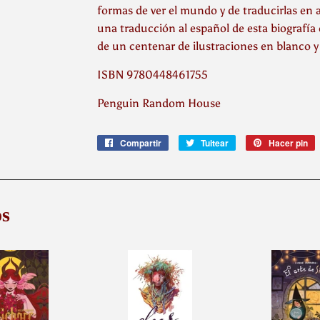
formas de ver el mundo y de traducirlas en a
una traducción al español de esta biografía 
de un centenar de ilustraciones en blanco y
ISBN 9780448461755
Penguin Random House
Compartir
Compartir
Tuitear
Tuitear
Hacer pin
P
en
en
e
Facebook
Twitter
P
s