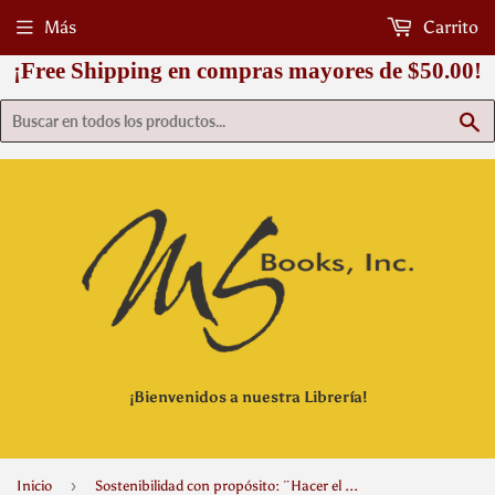
Más
Carrito
¡Free Shipping en compras mayores de $50.00!
B
¡Bienvenidos a nuestra Librería!
›
Inicio
Sostenibilidad con propósito: ¨Hacer el bien, haciéndolo bien¨