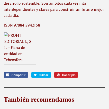
desarrollo sostenible. Son ámbitos cada vez más
interdependientes y claves para construir un futuro mejor
cada día.
ISBN 9788417942168
Compartir
Compartir
Tuitear
Tuitear
Hacer pin
Pinear
en
en
en
Facebook
Twitter
Pinterest
También recomendamos