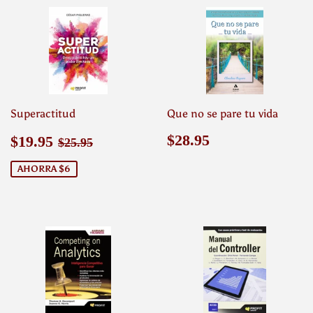
Superactitud
Que no se pare tu vida
Precio
$19.95
Precio
$28.95
Precio habitual
$25.95
$28.95
$19.95
$25.95
de
habitual
venta
AHORRA $6