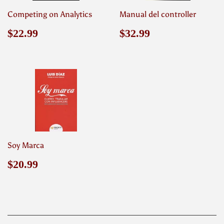
Competing on Analytics
Manual del controller
Precio
$22.99
Precio
$32.99
$22.99
$32.99
habitual
habitual
Soy Marca
Precio
$20.99
$20.99
habitual