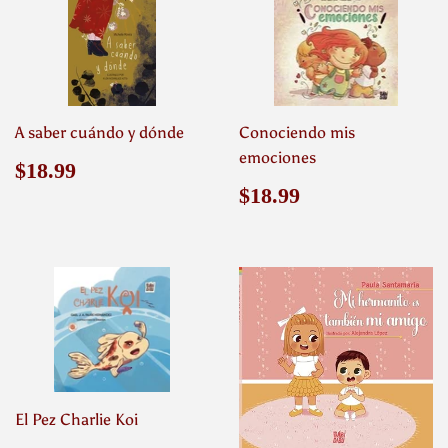
A saber cuándo y dónde
Conociendo mis
emociones
Precio
$18.99
$18.99
habitual
Precio
$18.99
$18.99
habitual
El Pez Charlie Koi