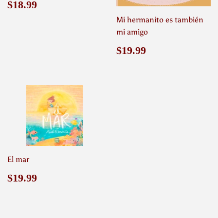
Precio
$18.99
$18.99
habitual
Mi hermanito es también
mi amigo
Precio
$19.99
$19.99
habitual
El mar
Precio
$19.99
$19.99
habitual