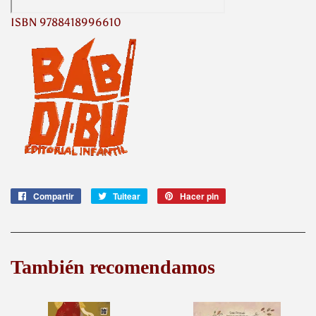
ISBN 9788418996610
Compartir
Compartir
Tuitear
Tuitear
Hacer pin
Pinear
en
en
en
Facebook
Twitter
Pinterest
También recomendamos