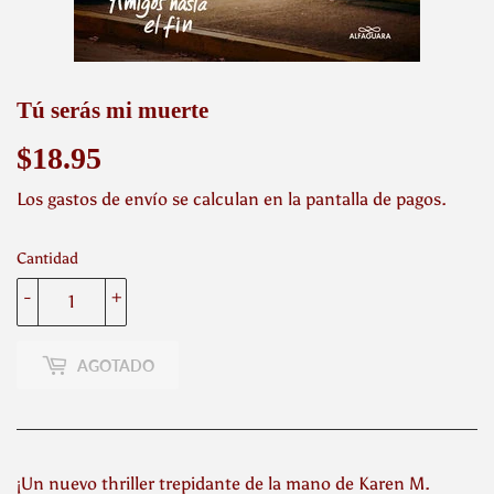
Tú serás mi muerte
$18.95
$18.95
Los
gastos de envío
se calculan en la pantalla de pagos.
Cantidad
-
+
AGOTADO
¡Un nuevo thriller trepidante de la mano de Karen M.