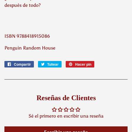
después de todo?
ISBN 9788418915086
Penguin Random House
Compartir
Compartir
Tuitear
Tuitear
Hacer pin
Pinear
en
en
en
Facebook
Twitter
Pinterest
Reseñas de Clientes
Sé el primero en escribir una reseña