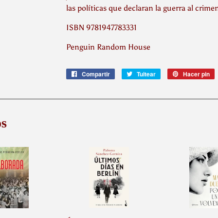
las políticas que declaran la guerra al crime
ISBN 9781947783331
Penguin Random House
Compartir
Compartir
Tuitear
Tuitear
Hacer pin
P
en
en
e
Facebook
Twitter
P
s