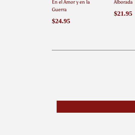
En el Amor y en la
Alborada
Guerra
Preci
$21.95
habit
Precio
$24.95
$24.95
habitual