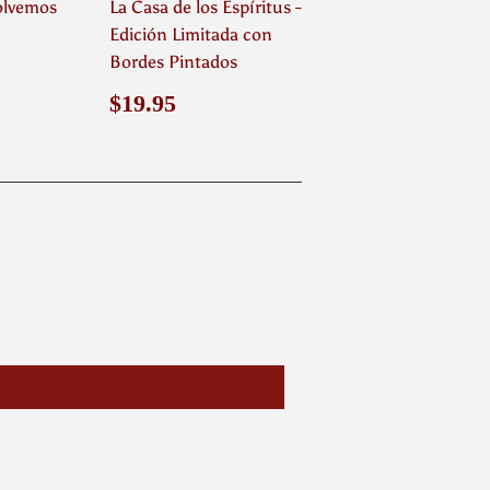
volvemos
La Casa de los Espíritus -
Edición Limitada con
.95
Bordes Pintados
Precio
$19.95
$19.95
habitual