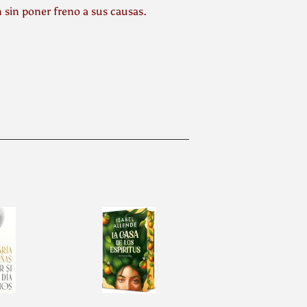
n sin poner freno a sus causas.
inear
n
interest