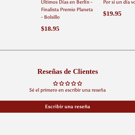
Últimos Días en Berlín -
Por si un día 
Finalista Premio Planeta
o
$21.95
Precio
$19
$19.95
- Bolsillo
ual
habitual
Precio
$18.95
$18.95
habitual
Reseñas de Clientes
Sé el primero en escribir una reseña
Escribir una reseña