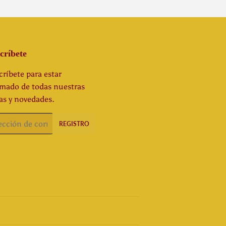
críbete
ríbete para estar
rmado de todas nuestras
as y novedades.
o
REGISTRO
rónico