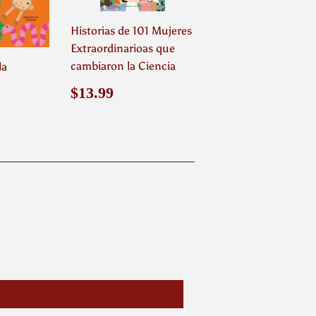
Historias de 101 Mujeres
Extraordinarioas que
cambiaron la Ciencia
la
Precio
$13.99
.99
$13.99
habitual