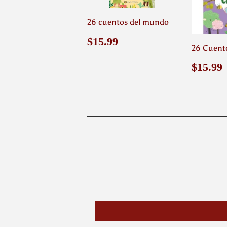
26 cuentos del mundo
Precio
$15.99
$15.99
26 Cuento
habitual
Preci
$15.99
habit