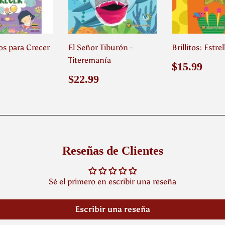
s para Crecer
El Señor Tiburón -
Brillitos: Estrel
Titeremanía
o
$15.99
Precio
$15
$15.99
ual
habitual
Precio
$22.99
$22.99
habitual
Reseñas de Clientes
Sé el primero en escribir una reseña
Escribir una reseña