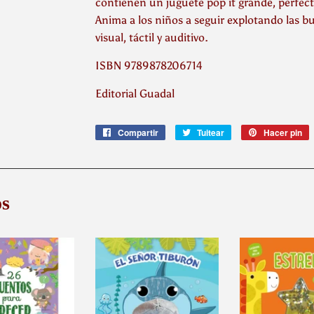
contienen un juguete pop it grande, perfecto
Anima a los niños a seguir explotando las bu
visual, táctil y auditivo.
ISBN 9789878206714
Editorial Guadal
Compartir
Compartir
Tuitear
Tuitear
Hacer pin
P
en
en
e
Facebook
Twitter
P
s