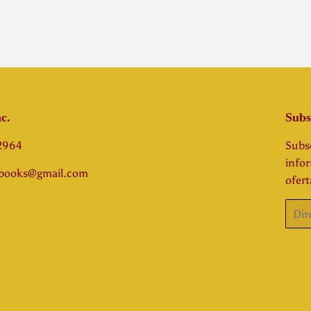
c.
Subs
-2964
Subsc
info
abooks@gmail.com
ofert
Corre
elect