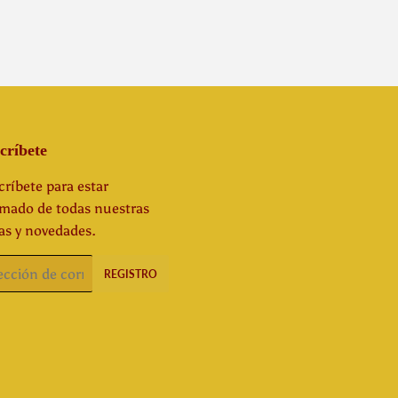
críbete
ríbete para estar
rmado de todas nuestras
as y novedades.
o
REGISTRO
rónico