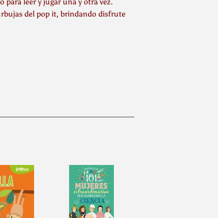
 para leer y jugar una y otra vez.
rbujas del pop it, brindando disfrute
inear
n
interest