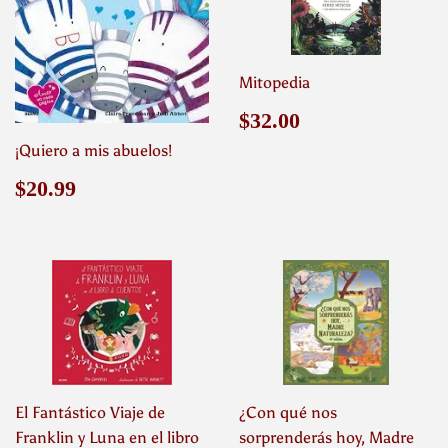
Mitopedia
Precio
$32.00
$32.00
habitual
¡Quiero a mis abuelos!
Precio
$20.99
$20.99
habitual
El Fantástico Viaje de
¿Con qué nos
Franklin y Luna en el libro
sorprenderás hoy, Madre