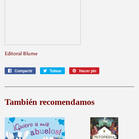
Editoral Blume
Compartir
Compartir
Tuitear
Tuitear
Hacer pin
Pinear
en
en
en
Facebook
Twitter
Pinterest
También recomendamos